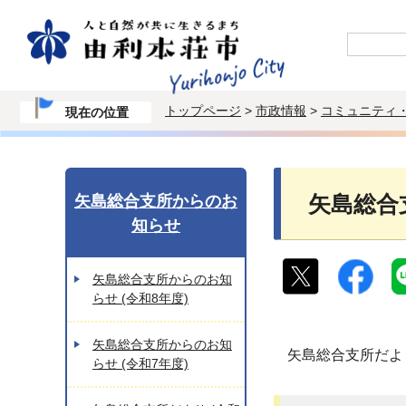
トップページ
>
市政情報
>
コミュニティ
現在の位置
矢島総合支所からのお
矢島総合支
知らせ
矢島総合支所からのお知
らせ (令和8年度)
矢島総合支所からのお知
矢島総合支所だよ
らせ (令和7年度)