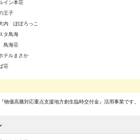
ルイン本荘
の王子
大内 ぽぽろっこ
スタ鳥海
 鳥海荘
ホテルまさか
ば荘
『物価高騰対応重点支援地方創生臨時交付金』活用事業です。
ル