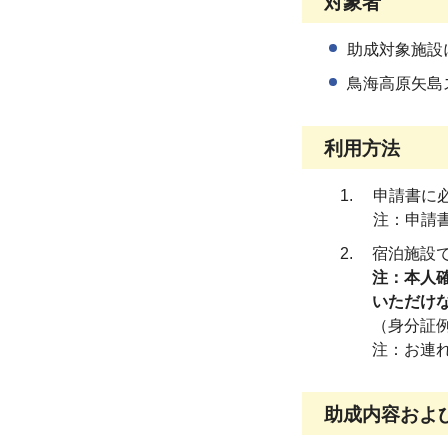
対象者
助成対象施設
鳥海高原矢島
利用方法
申請書に必
注：申請書
宿泊施設
注：本人
いただけ
（身分証
注：お連
助成内容およ