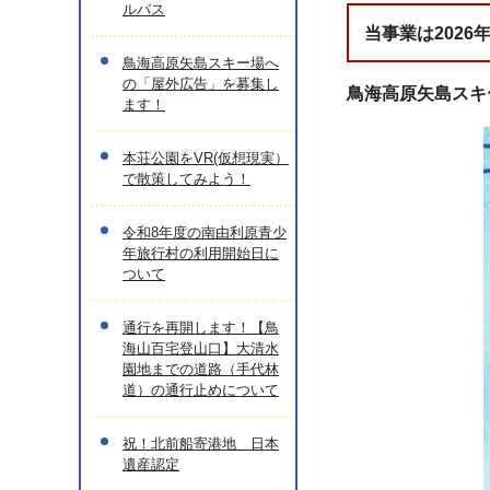
ルバス
当事業は202
鳥海高原矢島スキー場へ
の「屋外広告」を募集し
鳥海高原矢島スキ
ます！
本荘公園をVR(仮想現実）
で散策してみよう！
令和8年度の南由利原青少
年旅行村の利用開始日に
ついて
通行を再開します！【鳥
海山百宅登山口】大清水
園地までの道路（手代林
道）の通行止めについて
祝！北前船寄港地 日本
遺産認定