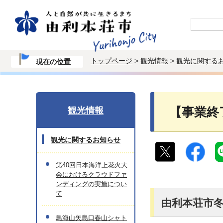
トップページ
>
観光情報
>
観光に関する
現在の位置
観光情報
【事業終
観光に関するお知らせ
第40回日本海洋上花火大
会におけるクラウドファ
ンディングの実施につい
て
由利本荘市
鳥海山矢島口春山シャト