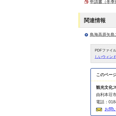
申請書（冬季宿泊
関連情報
鳥海高原矢島
PDFファイ
しいウィン
このペー
観光文化
由利本荘市
電話：0184
お問