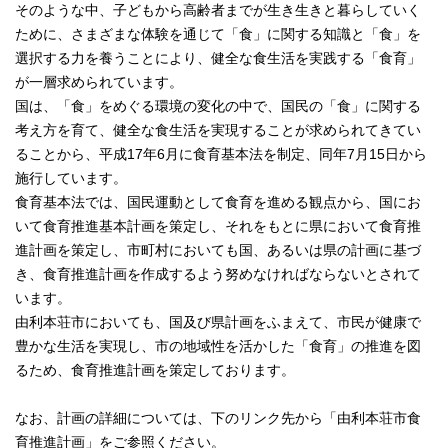
そのような中、子どもから高齢者までが生き生きと暮らしていく
ために、さまざまな体験を通じて「食」に関する知識と「食」を
選択する力を養うことにより、健全な食生活を実践する「食育」
が一層求められています。
国は、「食」をめぐる環境の変化の中で、国民の「食」に関する
考え方を育て、健全な食生活を実現することが求められてきてい
ることから、平成17年6月に食育基本法を制定、同年7月15日から
施行しています。
食育基本法では、国民運動として食育を進める観点から、国にお
いて食育推進基本計画を策定し、それをもとに県において食育推
進計画を策定し、市町村においても国、あるいは県の計画に基づ
き、食育推進計画を作成するよう努めなければならないとされて
います。
由利本荘市においても、国及び県計画をふまえて、市民が健康で
豊かな生活を実現し、市の地域性を活かした「食育」の推進を図
るため、食育推進計画を策定しております。
なお、計画の詳細については、下のリンク先から「由利本荘市食
育推進計画」をご参照ください。