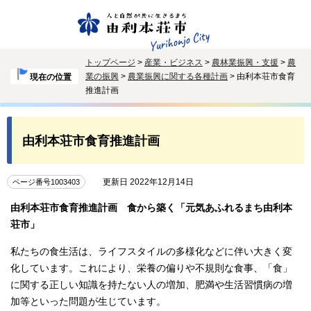
トップページ
>
産業・ビジネス
>
農林業振興・支援
>
農
業の振興
>
農業振興に関する各種計画
> 由利本荘市食育
現在の位置
推進計画
由利本荘市食育推進計画
更新日 2022年12月14日
ページ番号1003403
由利本荘市食育推進計画 食から築く「元気あふれるまち由利本
荘市」
私たちの食生活は、ライフスタイルの多様化などに伴い大きく変
化しています。これにより、栄養の偏りや不規則な食事、「食」
に関する正しい知識を持たない人の増加、肥満や生活習慣病の増
加等といった問題が生じています。