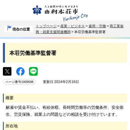
トップページ
>
産業・ビジネス
>
雇用・労働
>
商工業振
現在の位置
興・就業支援関連機関
> 本荘労働基準監督署
本荘労働基準監督署
更新日 2024年2月16日
ページ番号1009598
概要
解雇や賃金不払い、有給休暇、長時間労働等の労働条件、安全衛
生、労災保険、就業上の問題などの相談を受け付けています。
所在地