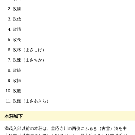
政勝
政信
政晴
政長
政林（まさしげ）
政速（まさちか）
政純
政恒
政殷
政鑑（まさあきら）
本荘城下
満茂入部以前の本荘は、善応寺川の西側にふるき（古雪）湊を中