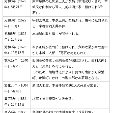
元和8年（1622
家中騒動のため最上氏が改易（領地没収）され、本
年）8月21日
城氏が由利から退去（前橋酒井家に預けられ3千
石）。
元和8年（1622
宇都宮城主：本多正純が改易され、由利に転封され
年）10月1日
る（宇都宮釣天井事件）。
元和8年（1622
本城城の取り壊しが開始される。
年）10月9日
元和9年（1623
本多正純が佐竹氏に預けられ、六郷政乗が常陸府中
年）10月18日
から本城に入部。2万石が与えられる。
寛永17年（1640
四国高松藩主：生駒高俊が減転封され、由利の内1
年）7月26日
万石（矢島）を与えられる。
このため、領地替えにより仁賀保町南部から金浦
町、象潟町にかけての海岸部が本荘領となる。
文化元年（1804
象潟大地震。本荘藩領で161人の死者が出る。
年）6月4日
慶応3年（1864
将軍：徳川慶喜が大政奉還。
年）10月14日
慶応4年（1868
鳥羽伏見の戦いで徳川軍敗北（戊辰戦争）。