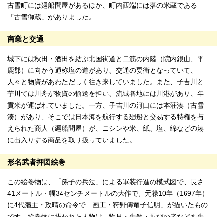
古雪町には廻船問屋があるほか、町内西端には藩の米蔵である
「古雪御蔵」がありました。
商業と交通
城下には秋田・酒田を結ぶ北国街道と二筋の内陸（院内銀山、平
鹿郡）に向かう通称塩の道があり、交通の要衝となっていて、
人々と物資があわただしく往き来していました。また、子吉川と
芋川では川舟が物資の輸送を担い、流域各地には川港があり、年
貢米が運ばれていました。一方、子吉川の河口には本荘湊（古雪
湊）があり、そこでは日本海を航行する廻船と交易する特権を与
えられた商人（廻船問屋）が、ニシンや米、紙、塩、綿などの湊
に出入りする商品を取り扱っていました。
形名武者押図絵巻
この絵巻物は、「孫子の兵法」による軍装行進の模式図で、長さ
41メートル・幅34センチメートルの大作で、元禄10年（1697年）
に4代藩主・政晴の命令で「画工・狩野傳竜子信明」が描いたもの
です。絵巻物に描かれた人物は、物見・先触・忍びの者などを先