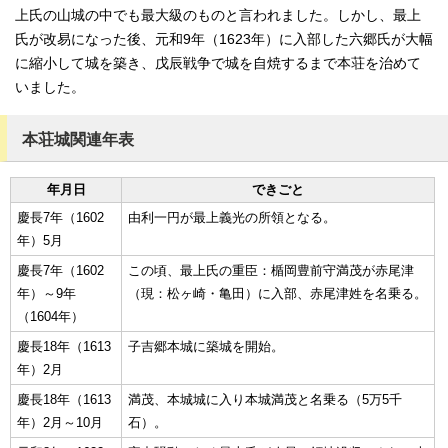
上氏の山城の中でも最大級のものと言われました。しかし、最上
氏が改易になった後、元和9年（1623年）に入部した六郷氏が大幅
に縮小して城を築き、戊辰戦争で城を自焼するまで本荘を治めて
いました。
本荘城関連年表
年月日
できごと
慶長7年（1602
由利一円が最上義光の所領となる。
年）5月
慶長7年（1602
この頃、最上氏の重臣：楯岡豊前守満茂が赤尾津
年）～9年
（現：松ヶ崎・亀田）に入部、赤尾津姓を名乗る。
（1604年）
慶長18年（1613
子吉郷本城に築城を開始。
年）2月
慶長18年（1613
満茂、本城城に入り本城満茂と名乗る（5万5千
年）2月～10月
石）。