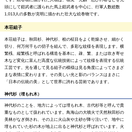
頭にして鎧武者に護られた馬上鎧武者を中心に、行軍人数総数
1,013人の多数が克明に描かれた壮大な絵巻物です。
本荘組子
本荘組子は、秋田杉、神代杉、桧の柾目をよく乾燥させ、細かく
切り、何万何千もの切子を組んで、多彩な紋様を表現します。横
繁桟、縦繁桟と呼ばれる構造を基本に、疎、繁、または吹き寄せ
木など変化に富んだ高度な伝統技術によって紋様を表現する伝統
工芸です。光を通して見る組子の模様は見る角度によってさまざ
まな表情に変わります。その美しい光と影のバランスはまさに
「日本の伝統の美」として世界に誇れる芸術であります。
神代杉（埋もれ木）
神代杉のことを、地方によっては埋もれ木、古代杉等と呼んで貴
重なものとして扱われています。鳥海山の大噴火で天然秋田杉の
美林がなぎ倒され、その上に火山灰や土砂が降り注いで、地中に
埋もれていた杉の木が地上に出ると神代杉と呼ばれています。火