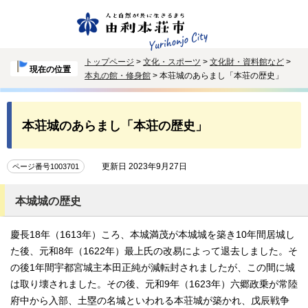
トップページ
>
文化・スポーツ
>
文化財・資料館など
>
現在の位置
本丸の館・修身館
> 本荘城のあらまし「本荘の歴史」
本荘城のあらまし「本荘の歴史」
更新日 2023年9月27日
ページ番号1003701
本城城の歴史
慶長18年（1613年）ころ、本城満茂が本城城を築き10年間居城し
た後、元和8年（1622年）最上氏の改易によって退去しました。そ
の後1年間宇都宮城主本田正純が減転封されましたが、この間に城
は取り壊されました。その後、元和9年（1623年）六郷政乗が常陸
府中から入部、土塁の名城といわれる本荘城が築かれ、戊辰戦争