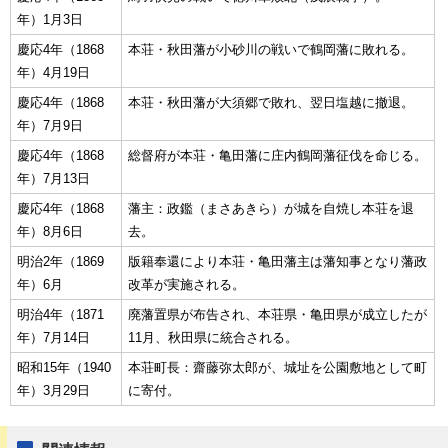
年）1月3日
慶応4年（1868
本荘・秋田藩が小砂川の戦いで鶴岡藩に敗れる。
年）4月19日
慶応4年（1868
本荘・秋田藩が大須郷で敗れ、翌日塩越に撤退。
年）7月9日
慶応4年（1868
総督府が本荘・亀田藩に庄内鶴岡藩征伐を命じる。
年）7月13日
慶応4年（1868
藩主：政鑑（まさあきら）が城を自焼し本荘を退
年）8月6日
去。
明治2年（1869
版籍奉還により本荘・亀田藩主は藩知事となり藩政
年）6月
改革が実施される。
明治4年（1871
廃藩置県が布告され、本荘県・亀田県が成立したが
年）7月14日
11月、秋田県に統合される。
昭和15年（1940
本荘町長：齋藤弥太郎が、城址を公園敷地として町
年）3月29日
に寄付。