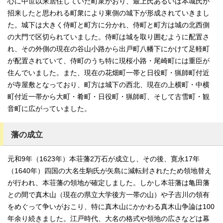
心に中世以来居住していた町衆がおり、最上氏あるいは本城氏が
招来したと思われる町衆により東側の城下が形成されていきまし
た。城下は大きく侍町と町方に分かれ、侍町と町方は城の北西側
の大門で区切られていました。侍町は城を取り囲むように配置さ
れ、その外側の現在の谷山小路から出戸町八幡下にかけて足軽町
が配置されていて、侍町のうち特に現桜小路・尾崎町には重臣が
住んでいました。また、現在の花畑町一帯と日役町・猟師町付近
が寺屋敷となっており、町方は城下の西北、現在の上横町・中横
町付近一帯から大町・肴町・日役町・猟師町、そして古雪町・観
音町に広がっていました。
藩の成立
元和9年（1623年）本荘藩2万石が成立し、その後、寛永17年
（1640年）四国の大名生駒氏が矢島に減転封されたため領地替え
が行われ、本荘藩の領地が確定しました。しかし本荘藩は亀田藩
との間で真木山（現在の県立大学後方一帯の山）や子吉川の領有
をめぐって争いがおこり、特に真木山にかかわる真木山争論は100
年余り続きました。江戸時代、大名の格式や領地の広さなどは幕