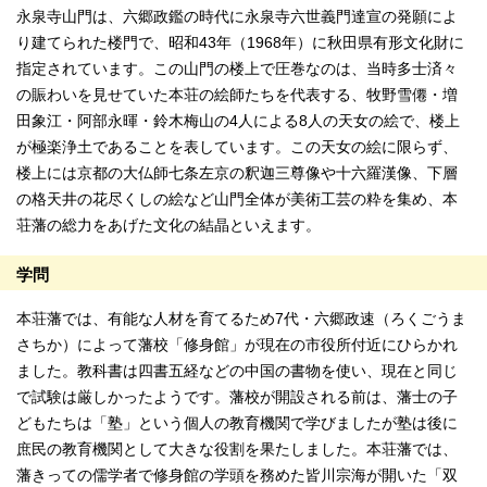
永泉寺山門は、六郷政鑑の時代に永泉寺六世義門達宣の発願によ
り建てられた楼門で、昭和43年（1968年）に秋田県有形文化財に
指定されています。この山門の楼上で圧巻なのは、当時多士済々
の賑わいを見せていた本荘の絵師たちを代表する、牧野雪僊・増
田象江・阿部永暉・鈴木梅山の4人による8人の天女の絵で、楼上
が極楽浄土であることを表しています。この天女の絵に限らず、
楼上には京都の大仏師七条左京の釈迦三尊像や十六羅漢像、下層
の格天井の花尽くしの絵など山門全体が美術工芸の粋を集め、本
荘藩の総力をあげた文化の結晶といえます。
学問
本荘藩では、有能な人材を育てるため7代・六郷政速（ろくごうま
さちか）によって藩校「修身館」が現在の市役所付近にひらかれ
ました。教科書は四書五経などの中国の書物を使い、現在と同じ
で試験は厳しかったようです。藩校が開設される前は、藩士の子
どもたちは「塾」という個人の教育機関で学びましたが塾は後に
庶民の教育機関として大きな役割を果たしました。本荘藩では、
藩きっての儒学者で修身館の学頭を務めた皆川宗海が開いた「双