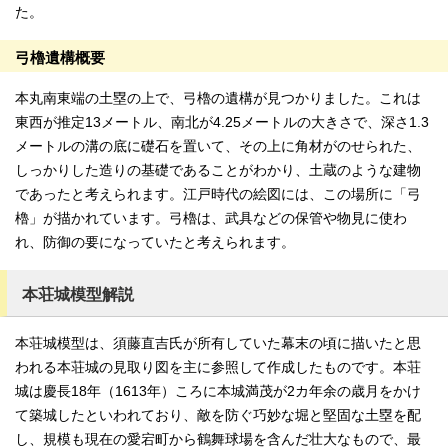
た。
弓櫓遺構概要
本丸南東端の土塁の上で、弓櫓の遺構が見つかりました。これは
東西が推定13メートル、南北が4.25メートルの大きさで、深さ1.3
メートルの溝の底に礎石を置いて、その上に角材がのせられた、
しっかりした造りの基礎であることがわかり、土蔵のような建物
であったと考えられます。江戸時代の絵図には、この場所に「弓
櫓」が描かれています。弓櫓は、武具などの保管や物見に使わ
れ、防御の要になっていたと考えられます。
本荘城模型解説
本荘城模型は、須藤直吉氏が所有していた幕末の頃に描いたと思
われる本荘城の見取り図を主に参照して作成したものです。本荘
城は慶長18年（1613年）ころに本城満茂が2カ年余の歳月をかけ
て築城したといわれており、敵を防ぐ巧妙な堀と堅固な土塁を配
し、規模も現在の愛宕町から鶴舞球場を含んだ壮大なもので、最