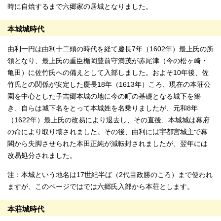
時に自焼するまで六郷家の居城となりました。
本城城時代
由利一円は由利十二頭の時代を経て慶長7年（1602年）最上氏の所
領となり、最上氏の重臣楯岡豊前守満茂が赤尾津（今の松ヶ崎・
亀田）に佐竹氏への備えとして入部しました。およそ10年後、佐
竹氏との関係が安定した慶長18年（1613年）ころ、現在の本荘公
園を中心とした子吉郷本城の地に今の町の基礎となる城下を築
き、自らは城下名をとって本城姓を名乗りましたが、元和8年
（1622年）最上氏の改易により退去し、その直後、本城城は幕府
の命により取り壊されました。その後、由利には宇都宮城主で幕
閣から失脚させられた本田正純が減転封されましたが、翌年には
改易処分されました。
注：本城という地名は17世紀半ば（2代目政勝のころ）まで使われ
ますが、このページではでは六郷氏入部から本荘とします。
本荘城時代