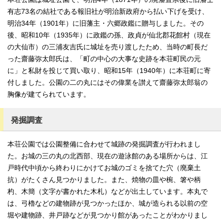
有志73名の結社である報旧社が明治新政府から払い下げを受け、
明治34年（1901年）に旧藩主・六郷政鑑に贈与しました。その
後、昭和10年（1935年）に政鑑の孫、政貞が仙北郡花館村（現在
の大仙市）の三浦友吉氏に城址を売り渡したため、当時の町長だ
った齋藤弥太郎氏は、「町の中心の大事な史跡を本荘町民の元
に」と私財を投じて買い取り、昭和15年（1940年）に本荘町に寄
付しました。公園の二の丸にはその偉業を讃えて齋藤弥太郎翁の
胸像が建てられています。
発掘調査
本荘公園では公園整備に合わせて城跡の発掘調査が行われまし
た。お城の三の丸の北西部、現在の遊泳館のある場所からは、江
戸時代中頃から終わりにかけてお城のゴミを捨てた穴（廃棄土
抗）がたくさん見つかりました。また、焼物の皿や椀、箸や柄
杓、木簡（文字が書かれた木札）などが出土しています。本丸で
は、弓櫓などの建物跡が見つかったほか、城が造られる以前の空
堀や建物跡、井戸跡などが見つかり館があったことがわかりまし