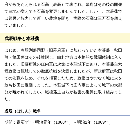
府からあたえられる石高（表高）で表され、幕府はその後の開発
で農地が増えても石高を変更しませんでした。しかし、本荘藩で
は領民と協力して新しい農地を開き、実際の石高は三万石を超え
ていました。
戊辰戦争と本荘藩
はじめ、奥羽列藩同盟（旧幕府軍）に加わっていた本荘藩・秋田
藩・亀田藩はその後離脱し、由利地方は本格的な戦闘体制に入り
ました。旧幕府派の庄内軍は次第に本荘城下に迫り、本荘藩主六
郷政鑑は籠城しての徹底抗戦を決意しましたが、新政府軍は秋田
での決戦を決め、それを拒否したため、政鑑はやむなく城に火を
放ち秋田に退避しました。本荘城下は庄内軍によって城下の大部
分が焼かれてしまい、戦後藩主自らが被害の復興に取り組みまし
た。
戊辰（ぼしん）戦争
期間：慶応4年・明治元年（1868年）～明治2年（1869年）