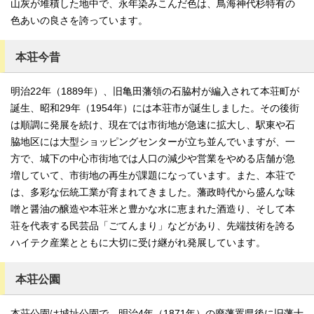
山灰が堆積した地中で、永年染みこんだ色は、鳥海神代杉特有の
色あいの良さを誇っています。
本荘今昔
明治22年（1889年）、旧亀田藩領の石脇村が編入されて本荘町が
誕生、昭和29年（1954年）には本荘市が誕生しました。その後街
は順調に発展を続け、現在では市街地が急速に拡大し、駅東や石
脇地区には大型ショッピングセンターが立ち並んでいますが、一
方で、城下の中心市街地では人口の減少や営業をやめる店舗が急
増していて、市街地の再生が課題になっています。また、本荘で
は、多彩な伝統工業が育まれてきました。藩政時代から盛んな味
噌と醤油の醸造や本荘米と豊かな水に恵まれた酒造り、そして本
荘を代表する民芸品「ごてんまり」などがあり、先端技術を誇る
ハイテク産業とともに大切に受け継がれ発展しています。
本荘公園
本荘公園は城址公園で、明治4年（1871年）の廃藩置県後に旧藩士