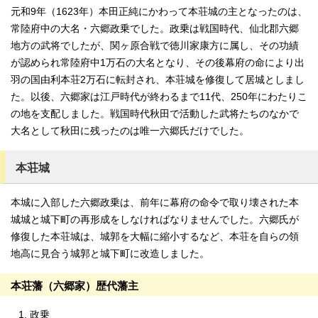
元和9年（1623年）本田正純にかわって本荘城の主となったのは、
常陸府中の大名・六郷政乗でした。政乗は戦国時代、仙北郡六郷
地方の武将でしたが、関ヶ原合戦で徳川家康方に属し、その功績
が認められ常陸府中1万石の大名となり、その後幕府の命により出
羽の国由利本荘2万石に転封され、本荘城を修復して居城としまし
た。以後、六郷家は江戸時代が終わるまで11代、250年にわたりこ
の地を支配しました。戦国時代秋田で活動した武将たちのなかで
大名として秋田に残ったのは唯一六郷氏だけでした。
本荘城
本城に入部した六郷政乗は、前年に幕府の命令で取り壊された本
城城と城下町の再形成をしなければなりませんでした。六郷氏が
修復した本荘城は、城郭を大幅に縮小するなど、本荘を自らの領
地高に見合う城郭と城下町に改造しました。
本荘藩（六郷家）歴代藩主
政乗