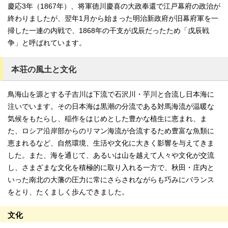
慶応3年（1867年）、将軍徳川慶喜の大政奉還で江戸幕府の政治が
終わりましたが、翌年1月から始まった明治新政府が旧幕府軍を一
掃した一連の内戦で、1868年の干支が戊辰だったため「戊辰戦
争」と呼ばれています。
本荘の風土と文化
鳥海山を源とする子吉川は下流で石沢川・芋川と合流し日本海に
注いでいます。その日本海は黒潮の分流である対馬海流が温暖な
気候をもたらし、稲作をはじめとした豊かな植生に恵まれ、ま
た、ロシア沿岸部からのリマン海流が合流するため豊富な魚類に
恵まれるなど、自然環境、生活や文化に大きく影響を与えてきま
した。また、海を通じて、あるいは山を越えて人々や文化が交流
し、さまざまな文化を積極的に取り入れる一方で、秋田・庄内と
いった南北の大藩の圧力に常にさらされながらも巧みにバランス
をとり、たくましく歩んできました。
文化