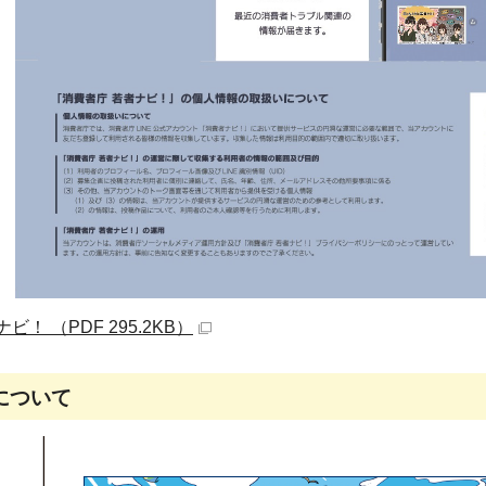
！ （PDF 295.2KB）
について