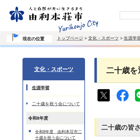
トップページ
>
文化・スポーツ
>
生涯学
現在の位置
文化・スポーツ
二十歳を
生涯学習
二十歳を祝う会について
令和8年度
二十歳の皆
令和8年度 由利本荘市二
十歳を祝う会について