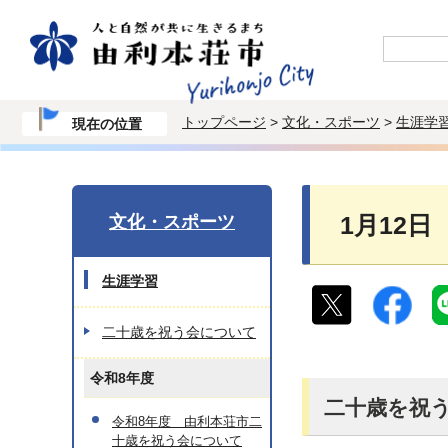
トップページ
>
文化・スポーツ
>
生涯学
現在の位置
文化・スポーツ
1月12
生涯学習
二十歳を祝う会について
令和8年度
二十歳を祝
令和8年度 由利本荘市二
十歳を祝う会について