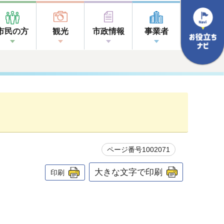
市民の方
観光
市政情報
事業者
ページ番号1002071
大きな文字で印刷
印刷