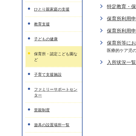
特定教育・保
ひとり親家庭の支援
保育所利用申
教育支援
保育所利用申
子どもの健康
保育所等にお
医療的ケア児
保育所・認定こども園な
ど
入所状況一覧
子育て支援施設
ファミリーサポートセン
ター
里親制度
遊具の設置場所一覧