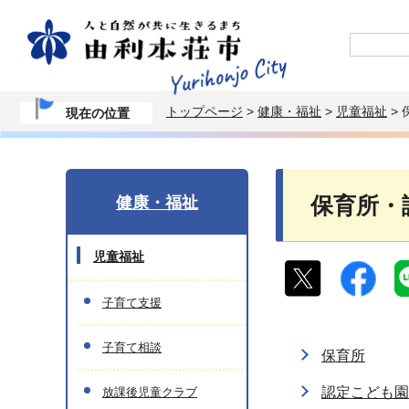
トップページ
>
健康・福祉
>
児童福祉
>
現在の位置
健康・福祉
保育所・
児童福祉
子育て支援
子育て相談
保育所
認定こども園
放課後児童クラブ