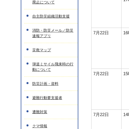
廃止について
自主防災組織活動支援
消防・防災メール／防災
7月22日
1
速報アプリ
災救マップ
弾道ミサイル飛来時の行
動について
7月22日
1
防災計画・資料
避難行動要支援者
遭難対策
7月22日
1
クマ情報