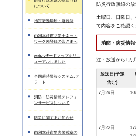
防災行政無線の放送内容
防災行政無線の放
について
土曜日、日曜日、
指定避難場所・避難所
て内容をご確認く
由利本荘市防災士ネット
ワーク未登録の皆さまへ
消防・防災情報テレ
webハザードマップをリニ
注：放送から1カ
ューアルしました
放送日(予定
全国瞬時警報システムJア
含む)
ラート
7月29日
1
消防・防災情報テレフォ
ンサービスについて
防災に関するお知らせ
7月22日
1
由利本荘市災害警戒室の
1