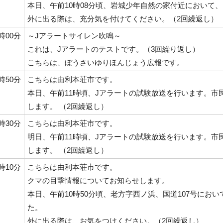
本日、午前10時08分頃、岩城少年自然の家付近において
外に出る際は、充分気を付けてください。（2回繰返し）
1時00分
～Jアラートサイレン吹鳴～
これは、Jアラートのテストです。（3回繰り返し）
こちらは、ぼうさいゆりほんじょう広報です。
0時50分
こちらは由利本荘市です。
本日、午前11時頃、Jアラートの試験放送を行います。市
します。 （2回繰返し）
6時30分
こちらは由利本荘市です。
明日、午前11時頃、Jアラートの試験放送を行います。市
します。 （2回繰返し）
1時10分
こちらは由利本荘市です。
クマの目撃情報についてお知らせします。
本日、午前10時50分頃、老方字西ノ浜、国道107号にお
た。
外に出る際は、お気をつけください。（2回繰返し）