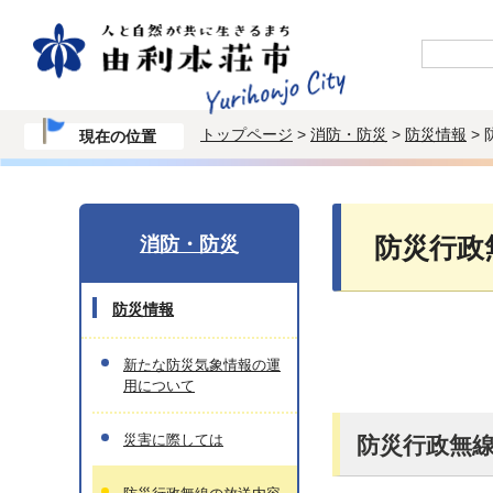
トップページ
>
消防・防災
>
防災情報
>
現在の位置
消防・防災
防災行政
防災情報
新たな防災気象情報の運
用について
災害に際しては
防災行政無