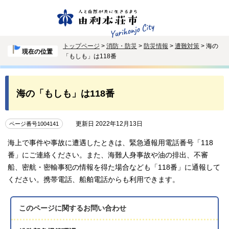
トップページ
>
消防・防災
>
防災情報
>
遭難対策
> 海の
現在の位置
「もしも」は118番
海の「もしも」は118番
更新日 2022年12月13日
ページ番号1004141
海上で事件や事故に遭遇したときは、緊急通報用電話番号「118
番」にご連絡ください。また、海難人身事故や油の排出、不審
船、密航・密輸事犯の情報を得た場合なども「118番」に通報して
ください。携帯電話、船舶電話からも利用できます。
このページに関する
お問い合わせ