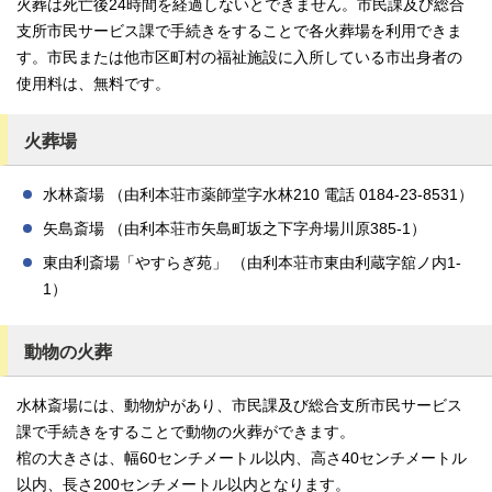
火葬は死亡後24時間を経過しないとできません。市民課及び総合
支所市民サービス課で手続きをすることで各火葬場を利用できま
す。市民または他市区町村の福祉施設に入所している市出身者の
使用料は、無料です。
火葬場
水林斎場 （由利本荘市薬師堂字水林210 電話 0184-23‐8531）
矢島斎場 （由利本荘市矢島町坂之下字舟場川原385‐1）
東由利斎場「やすらぎ苑」 （由利本荘市東由利蔵字舘ノ内1-
1）
動物の火葬
水林斎場には、動物炉があり、市民課及び総合支所市民サービス
課で手続きをすることで動物の火葬ができます。
棺の大きさは、幅60センチメートル以内、高さ40センチメートル
以内、長さ200センチメートル以内となります。