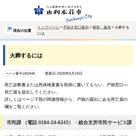
トップページ
>
手続き窓口案内
>
葬祭・墓地
> 火葬する
現在の位置
には
火葬するには
更新日 2026年6月16日
ページ番号1002948
死亡診断書または死体検案書を医師に書いてもらい、戸籍窓口へ
死亡届を提出してください。
詳しくはページ下部の関連情報から、戸籍の届出にある死亡届の
欄をご覧ください。
市民課 （電話 0184-24-6243）・総合支所市民サービス課