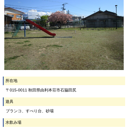
所在地
〒015-0011 秋田県由利本荘市石脇田尻
遊具
ブランコ、すべり台、砂場
水飲み場