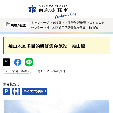
トップページ
>
施設案内
>
生涯学習施設
>
コミュニティ
現在の位置
センター
> 袖山地区多目的研修集会施設 袖山館
袖山地区多目的研修集会施設 袖山館
更新日 2023年8月7日
ページ番号1007017
設備状況：