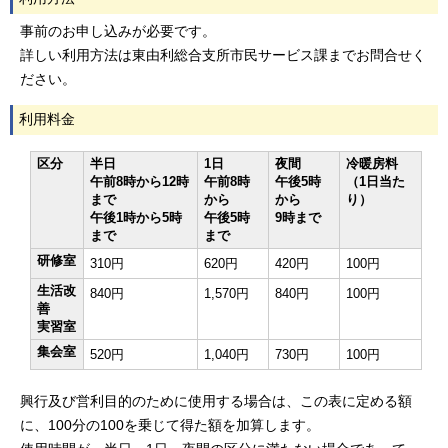
事前のお申し込みが必要です。
詳しい利用方法は東由利総合支所市民サービス課までお問合せく
ださい。
利用料金
区分
半日
1日
夜間
冷暖房料
午前8時から12時
午前8時
午後5時
（1日当た
まで
から
から
り）
午後1時から5時
午後5時
9時まで
まで
まで
研修室
310円
620円
420円
100円
生活改
840円
1,570円
840円
100円
善
実習室
集会室
520円
1,040円
730円
100円
興行及び営利目的のために使用する場合は、この表に定める額
に、100分の100を乗じて得た額を加算します。