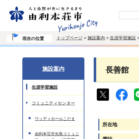
トップページ
>
施設案内
>
生涯学習施設
現在の位置
施設案内
長善館
生涯学習施設
コミュニティセンター
ウッディホールこだま
所在地
由利本荘市矢島コミュニ