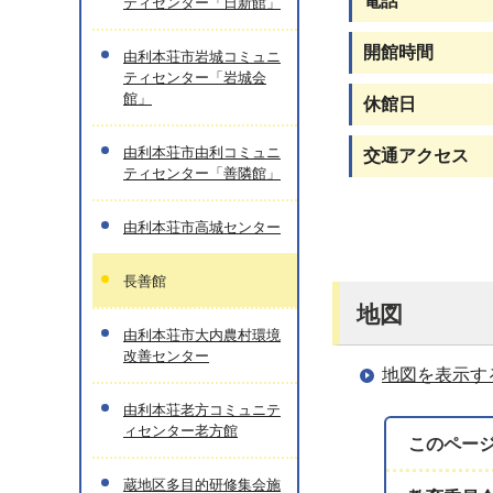
電話
ティセンター「日新館」
開館時間
由利本荘市岩城コミュニ
ティセンター「岩城会
館」
休館日
由利本荘市由利コミュニ
交通アクセス
ティセンター「善隣館」
由利本荘市高城センター
長善館
地図
由利本荘市大内農村環境
改善センター
地図を表示す
由利本荘老方コミュニテ
ィセンター老方館
このペー
蔵地区多目的研修集会施