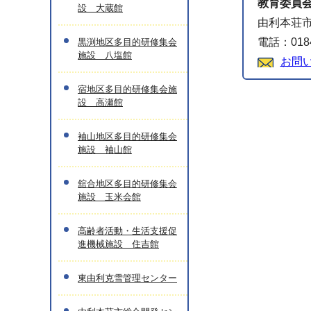
教育委員
設 大蔵館
由利本荘市
電話：0184
黒渕地区多目的研修集会
施設 八塩館
お問
宿地区多目的研修集会施
設 高瀬館
袖山地区多目的研修集会
施設 袖山館
舘合地区多目的研修集会
施設 玉米会館
高齢者活動・生活支援促
進機械施設 住吉館
東由利克雪管理センター