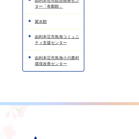
由利本荘市総合開発セン
ター「有鄰館」
紫水館
由利本荘市鳥海コミュニ
ティ支援センター
由利本荘市鳥海小川農村
環境改善センター