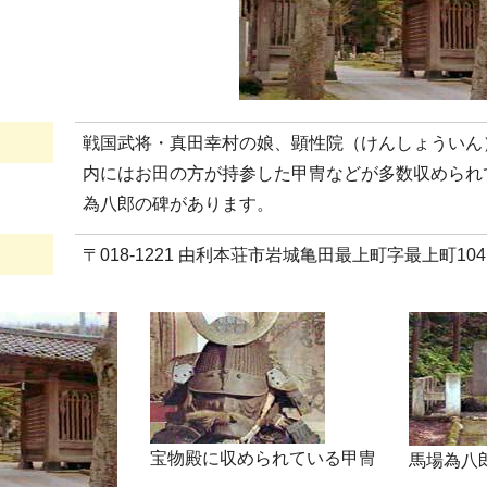
戦国武将・真田幸村の娘、顕性院（けんしょういん
内にはお田の方が持参した甲冑などが多数収められ
為八郎の碑があります。
〒018-1221 由利本荘市岩城亀田最上町字最上町104
宝物殿に収められている甲冑
馬場為八