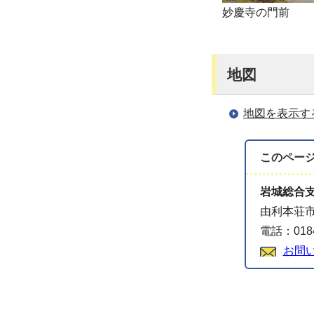
妙慶寺の門前
地図
地図を表示す
このペー
岩城総合
由利本荘市
電話：0184
お問