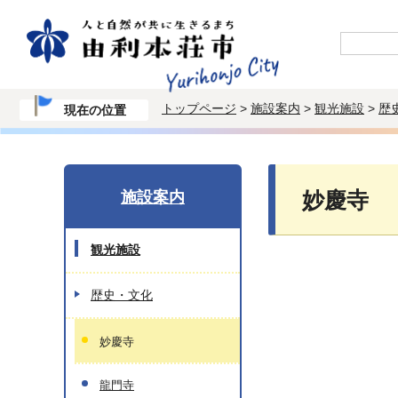
トップページ
>
施設案内
>
観光施設
>
歴
現在の位置
施設案内
妙慶寺
観光施設
歴史・文化
妙慶寺
龍門寺