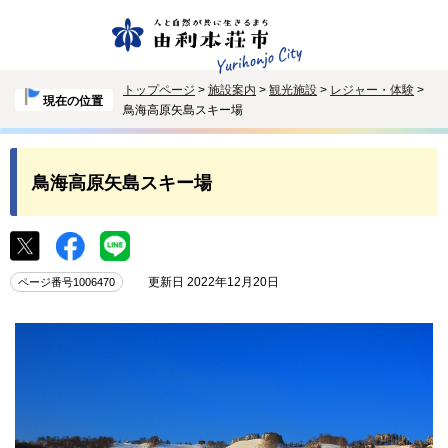
トップページ
>
施設案内
>
観光施設
>
レジャー・体験
>
現在の位置
鳥海高原矢島スキー場
鳥海高原矢島スキー場
更新日 2022年12月20日
ページ番号1006470