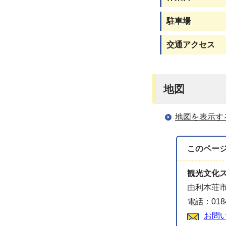
駐車場
交通アクセス
地図
地図を表示す
このペー
観光文化
由利本荘市
電話：0184
お問