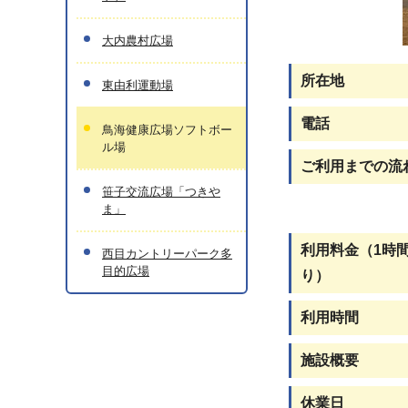
大内農村広場
所在地
東由利運動場
電話
鳥海健康広場ソフトボー
ル場
ご利用までの流
笹子交流広場「つきや
ま」
利用料金（1時
西目カントリーパーク多
目的広場
り）
利用時間
施設概要
休業日