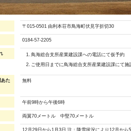
〒015-0501 由利本荘市鳥海町伏見字折切30
0184-57-2205
れ
鳥海総合支所産業建設課への電話にて仮予約
ご使用日までに鳥海総合支所産業建設課にて施
間あた
無料
午前9時から午後6時
両翼70メートル 中堅70メートル
12月29日から1月3日 注：降雪状況により12月か