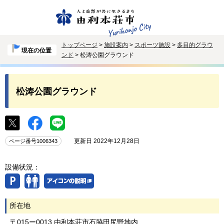
トップページ
>
施設案内
>
スポーツ施設
>
多目的グラウ
現在の位置
ンド
> 松涛公園グラウンド
松涛公園グラウンド
更新日 2022年12月28日
ページ番号1006343
設備状況：
所在地
〒015ー0013 由利本荘市石脇田尻野地内