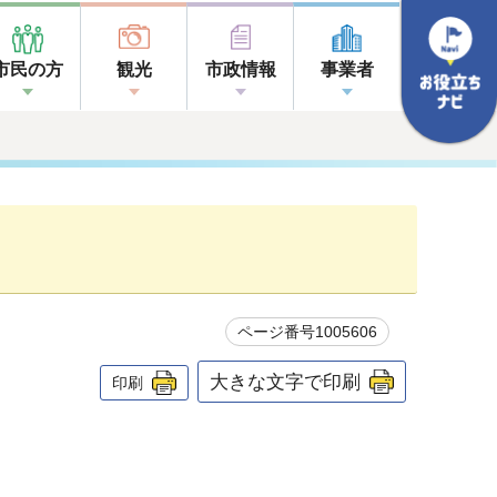
市民の方
観光
市政情報
事業者
ページ番号1005606
大きな文字で印刷
印刷