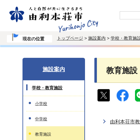
トップページ
>
施設案内
>
学校・教育施
現在の位置
施設案内
教育施設
学校・教育施設
小学校
中学校
由利本荘市教
教育施設