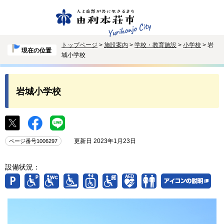
トップページ
>
施設案内
>
学校・教育施設
>
小学校
> 岩
現在の位置
城小学校
岩城小学校
更新日 2023年1月23日
ページ番号1006297
設備状況：