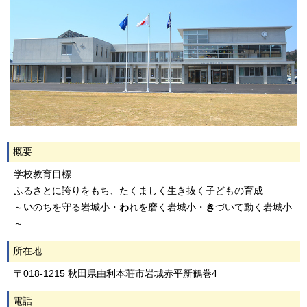
概要
学校教育目標
ふるさとに誇りをもち、たくましく生き抜く子どもの育成
～
い
のちを守る岩城小・
わ
れを磨く岩城小・
き
づいて動く岩城小
～
所在地
〒018-1215 秋田県由利本荘市岩城赤平新鶴巻4
電話