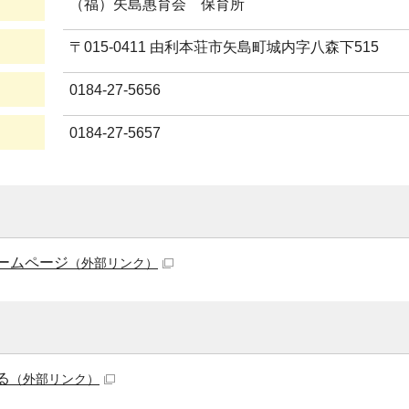
（福）矢島惠育会 保育所
〒015-0411 由利本荘市矢島町城内字八森下515
0184-27-5656
0184-27-5657
ームページ
（外部リンク）
る
（外部リンク）