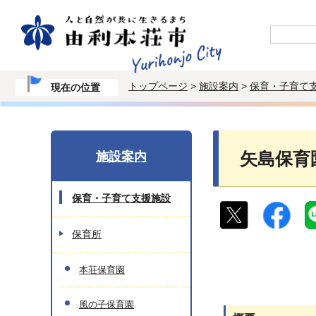
トップページ
>
施設案内
>
保育・子育て
現在の位置
施設案内
矢島保育
保育・子育て支援施設
保育所
本荘保育園
風の子保育園