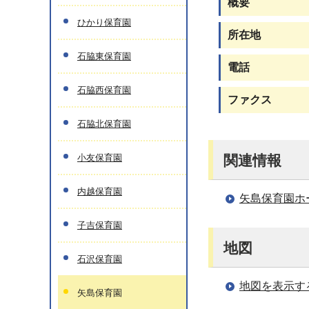
概要
ひかり保育園
所在地
石脇東保育園
電話
石脇西保育園
ファクス
石脇北保育園
小友保育園
関連情報
内越保育園
矢島保育園ホ
子吉保育園
地図
石沢保育園
地図を表示す
矢島保育園