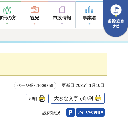
市民の方
観光
市政情報
事業者
更新日 2025年1月10日
ページ番号1006256
大きな文字で印刷
印刷
設備状況：