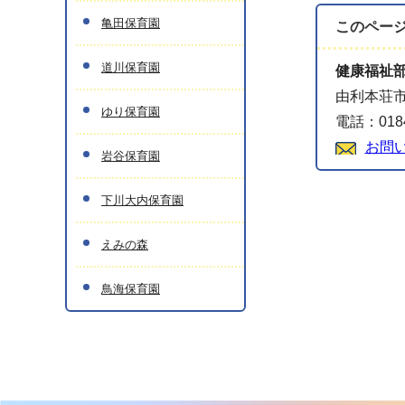
亀田保育園
このペー
道川保育園
健康福祉
由利本荘
ゆり保育園
電話：0184
お問
岩谷保育園
下川大内保育園
えみの森
鳥海保育園