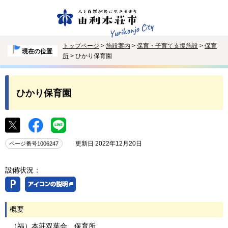
トップページ
>
施設案内
>
保育・子育て支援施設
>
保育
現在の位置
所
> ひかり保育園
ひかり保育園
更新日 2022年12月20日
ページ番号1006247
設備状況：
概要
（福）本荘双葉会 保育所