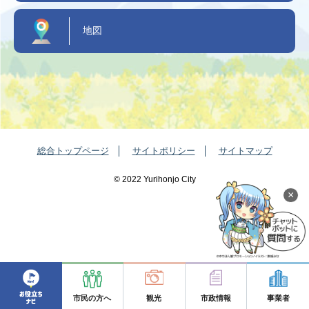
地図
総合トップページ
サイトポリシー
サイトマップ
©️ 2022 Yurihonjo City
×
市民の方へ
観光
市政情報
事業者