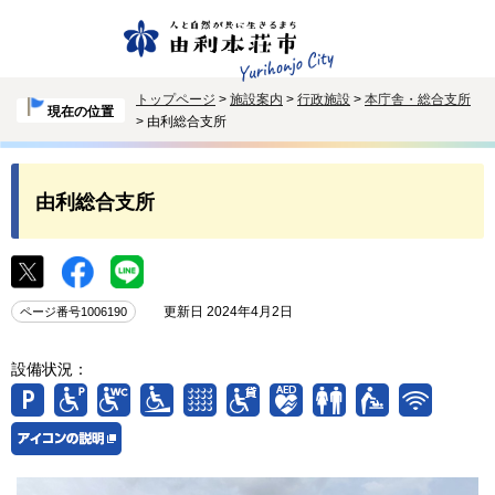
トップページ
>
施設案内
>
行政施設
>
本庁舎・総合支所
現在の位置
> 由利総合支所
由利総合支所
更新日 2024年4月2日
ページ番号1006190
設備状況：