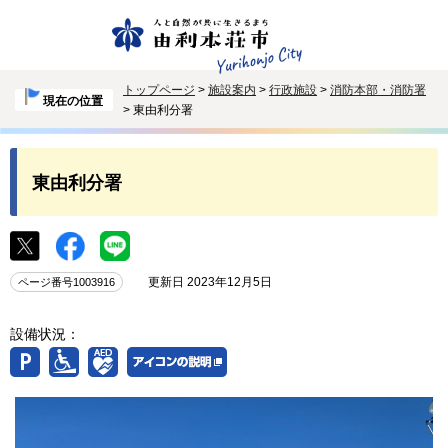
トップページ
>
施設案内
>
行政施設
>
消防本部・消防署
現在の位置
> 東由利分署
東由利分署
更新日 2023年12月5日
ページ番号1003916
設備状況：