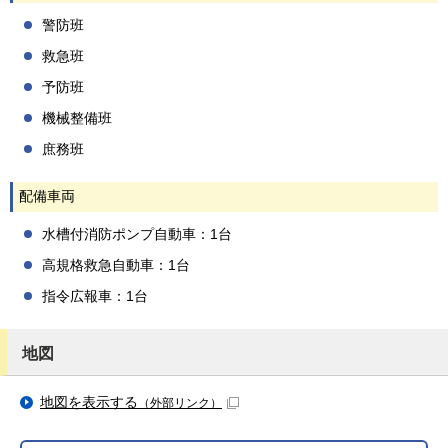
警防班
救急班
予防班
機械整備班
庶務班
配備車両
水槽付消防ポンプ自動車：1台
高規格救急自動車：1台
指令広報車：1台
地図
地図を表示する
（外部リンク）