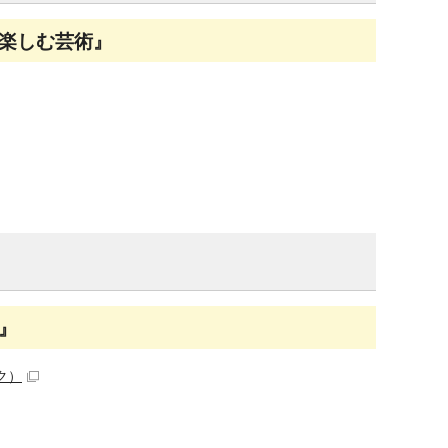
楽しむ芸術』
』
ク）