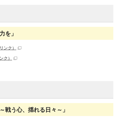
力を」
リンク）
ンク）
～戦う心、揺れる日々～」