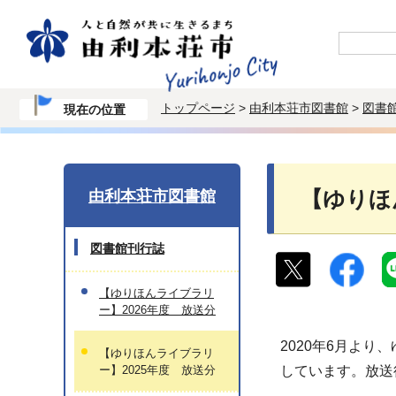
トップページ
>
由利本荘市図書館
>
図書
現在の位置
由利本荘市図書館
【ゆりほ
図書館刊行誌
【ゆりほんライブラリ
ー】2026年度 放送分
2020年6月よ
【ゆりほんライブラリ
ー】2025年度 放送分
しています。放送