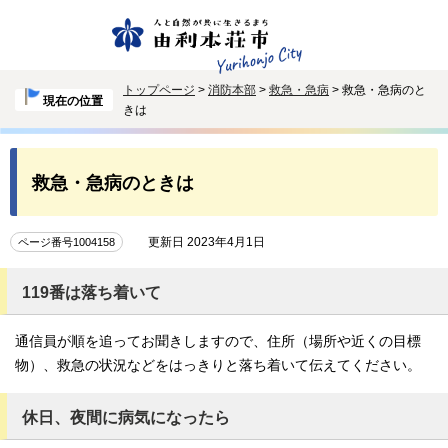
トップページ
>
消防本部
>
救急・急病
> 救急・急病のと
現在の位置
きは
救急・急病のときは
更新日 2023年4月1日
ページ番号1004158
119番は落ち着いて
通信員が順を追ってお聞きしますので、住所（場所や近くの目標
物）、救急の状況などをはっきりと落ち着いて伝えてください。
休日、夜間に病気になったら