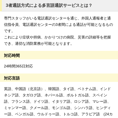
3者通話方式による多言語通訳サービスとは？
専門スタッフがいる電話通訳センターを通じ、外国人通報者と通
信指令員、電話通訳センターの3者間による通話が可能となるもの
です。
これにより症状や持病、かかりつけの病院、災害の詳細等を把握
でき、適切な消防業務が可能となります。
対応時間
24時間365日対応
対応言語
英語、中国語（北京語）、韓国語、タイ語、ベトナム語、インド
ネシア語、タガログ語、ネパール語、ポルトガル語、スペイン
語、フランス語、ドイツ語、イタリア語、ロシア語、マレー語、
ミャンマー語、クメール語、モンゴル語、シンハラ語、ヒンディ
ー語、ベンガル語、ウルドゥー語、トルコ語、アラビア語 (24カ