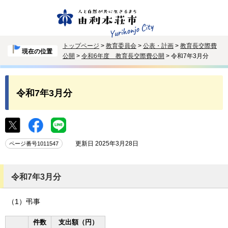
トップページ
>
教育委員会
>
公表・計画
>
教育長交際費
現在の位置
公開
>
令和6年度 教育長交際費公開
> 令和7年3月分
令和7年3月分
更新日 2025年3月28日
ページ番号1011547
令和7年3月分
（1）弔事
件数
支出額（円）