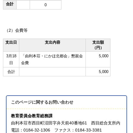
合計
0
（2）会費等
支出日
支出内容
支出額
（円）
3月18
「由利本荘・にかほ北都会」懇親会
5,000
日
会費
合計
5,000
このページに関する
お問い合わせ
教育委員会教育総務課
由利本荘市西目町沼田字弁天前40番地61 西目総合支所内
電話：0184-32-1306 ファクス：0184-33-3381