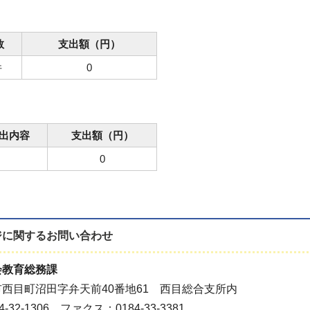
数
支出額（円）
件
0
出内容
支出額（円）
0
ジに関する
お問い合わせ
会教育総務課
西目町沼田字弁天前40番地61 西目総合支所内
-32-1306 ファクス：0184-33-3381