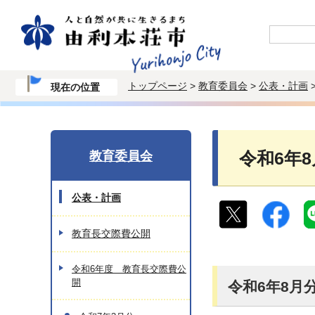
トップページ
>
教育委員会
>
公表・計画
現在の位置
教育委員会
令和6年
公表・計画
教育長交際費公開
令和6年度 教育長交際費公
開
令和6年8月