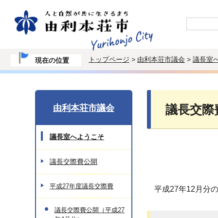
トップページ
>
由利本荘市議会
>
議長室
現在の位置
由利本荘市議会
議長交際
議長室へようこそ
議長交際費公開
平成27年度議長交際費
平成27年12月
議長交際費公開（平成27