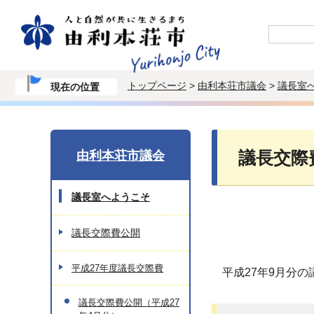
トップページ
>
由利本荘市議会
>
議長室
現在の位置
由利本荘市議会
議長交際
議長室へようこそ
議長交際費公開
平成27年度議長交際費
平成27年9月分
議長交際費公開（平成27