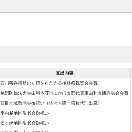
支出内容
石川善兵衛翁の功績をたたえる植林祭祝賀会会費
県消防操法大会由利本荘市にかほ支部代表東由利支団慰労会会費
西目地域敬老会御祝い（佐々木隆一議員代理出席）
南内越地区敬老会御祝い
松ヶ崎地区敬老会御祝い