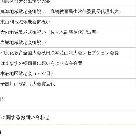
国民体育大会出場記念品
鳥海地域敬老会御祝い（髙橋教育民生常任委員長代理出席）
東由利地域敬老会御祝い
大内地域敬老式御祝い（佐々木副議長代理出席）
岩城地域敬老会御祝い
和文化教育全国大会秋田県本荘由利大会レセプション会費
はまなすの郷西目に想いをよせる会会費
本荘地区敬老会（～27日）
子吉川はぜ釣り大会賞品代
2円
ジに関する
お問い合わせ
局