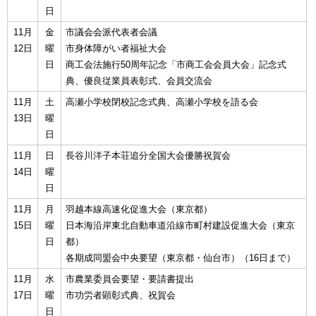
日
11月
金
市議会会派代表者会議
12日
曜
市身体障がい者福祉大会
日
商工会法施行50周年記念「市商工会会員大会」記念式
典、優良従業員表彰式、会員交流会
11月
土
高瀬小学校閉校記念式典、高瀬小学校を語る会
13日
曜
日
11月
日
長谷川洋子本荘追分全国大会優勝祝賀会
14日
曜
日
11月
月
羽越本線高速化促進大会（東京都）
15日
曜
日本海沿岸東北自動車道沿線市町村建設促進大会（東京
日
都）
各期成同盟会中央要望（東京都・仙台市）（16日まで）
11月
水
市農業委員会要望・要請書提出
17日
曜
市功労者顕彰式典、祝賀会
日