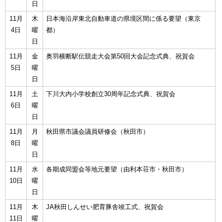
日
11月
木
日本海沿岸東北自動車道の県境区間に係る要望（東京
4日
曜
都）
日
11月
金
奥羽横断駅伝競走大会第50回大会記念式典、祝賀会
5日
曜
日
11月
土
下川大内小学校創立30周年記念式典、祝賀会
6日
曜
日
11月
月
秋田県市議会議員研修会（秋田市）
8日
曜
日
11月
水
各期成同盟会等地元要望（由利本荘市・秋田市）
10日
曜
日
11月
木
JA秋田しんせい肥育豚舎竣工式、祝賀会
11日
曜