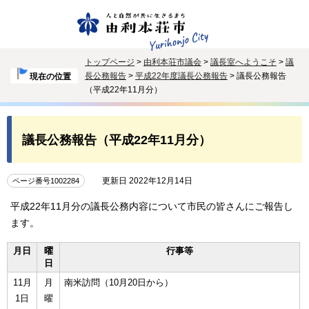
トップページ
>
由利本荘市議会
>
議長室へようこそ
>
議
長公務報告
>
平成22年度議長公務報告
> 議長公務報告
現在の位置
（平成22年11月分）
議長公務報告（平成22年11月分）
更新日 2022年12月14日
ページ番号1002284
平成22年11月分の議長公務内容について市民の皆さんにご報告し
ます。
月日
曜
行事等
日
11月
月
南米訪問（10月20日から）
1日
曜