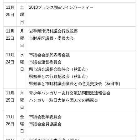
11月
土
2010フランス鴨&ワインパーティー
20日
曜
日
11月
月
岩手県滝沢村議会行政視察
22日
曜
市財産区議員・委員大会
日
11月
水
市議会会派代表者会議
24日
曜
市議会運営委員会
日
県市議会議長会臨時会（秋田市）
県知事との行政懇談会（秋田市）
県知事と市町村議会議長との意見交換会（秋田市）
11月
木
青少年ハンガリー友好交流訪問団派遣報告会
25日
曜
ハンガリー駐日大使を囲んでの懇親会
日
11月
金
市議会改革委員会
26日
曜
市議会全員協議会
日