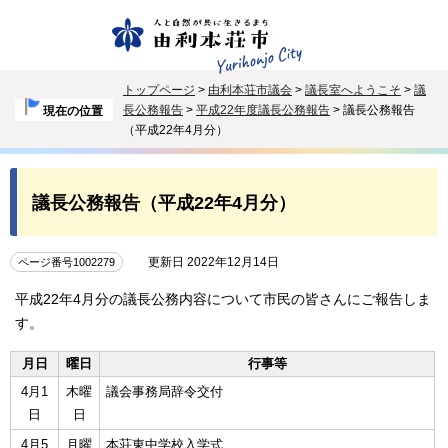
トップページ
>
由利本荘市議会
>
議長室へようこそ
>
議
長公務報告
>
平成22年度議長公務報告
> 議長公務報告
現在の位置
（平成22年4月分）
議長公務報告（平成22年4月分）
更新日 2022年12月14日
ページ番号1002279
平成22年4月分の議長公務内容について市民の皆さんにご報告しま
す。
月日
曜日
行事等
4月1
木曜
議会事務局辞令交付
日
日
4月5
月曜
本荘東中学校入学式