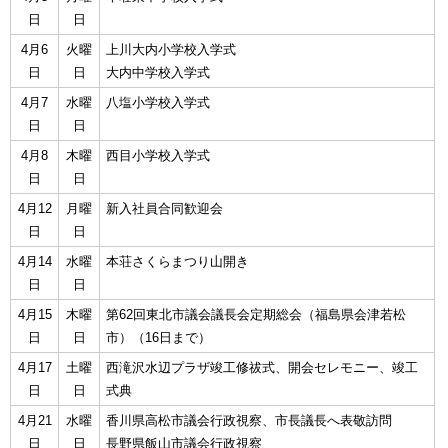
日
日
4月6
火曜
上川大内小学校入学式
日
日
大内中学校入学式
4月7
水曜
八塩小学校入学式
日
日
4月8
木曜
西目小学校入学式
日
日
4月12
月曜
新入社員合同歓迎会
日
日
4月14
水曜
本荘さくらまつり山開き
日
日
4月15
木曜
第62回東北市議会議長会定期総会（福島県会津若松
日
日
市）（16日まで）
4月17
土曜
西滝沢水辺プラザ竣工修祓式、開会セレモニー、竣工
日
日
式典
4月21
水曜
香川県高松市議会行政視察、市長議長へ表敬訪問
日
日
長野県飯山市議会行政視察