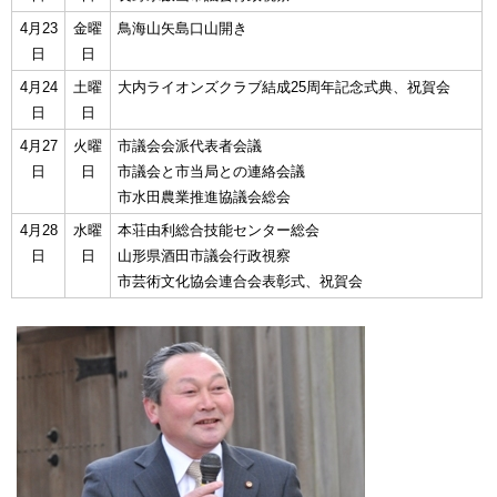
4月23
金曜
鳥海山矢島口山開き
日
日
4月24
土曜
大内ライオンズクラブ結成25周年記念式典、祝賀会
日
日
4月27
火曜
市議会会派代表者会議
日
日
市議会と市当局との連絡会議
市水田農業推進協議会総会
4月28
水曜
本荘由利総合技能センター総会
日
日
山形県酒田市議会行政視察
市芸術文化協会連合会表彰式、祝賀会