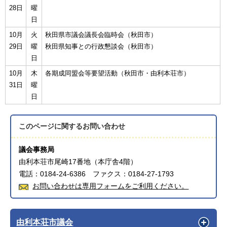
28日
曜
日
10月
火
秋田県市議会議長会臨時会（秋田市）
29日
曜
秋田県知事との行政懇談会（秋田市）
日
10月
木
各期成同盟会等要望活動（秋田市・由利本荘市）
31日
曜
日
このページに関する
お問い合わせ
議会事務局
由利本荘市尾崎17番地（本庁舎4階）
電話：0184-24-6386 ファクス：0184-27-1793
お問い合わせは専用フォームをご利用ください。
由利本荘市議会