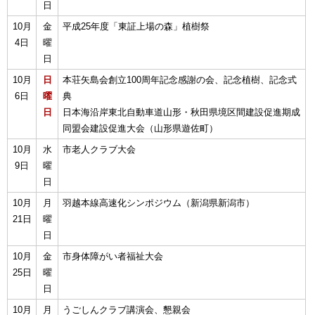
日
10月
金
平成25年度「東証上場の森」植樹祭
4日
曜
日
10月
日
本荘矢島会創立100周年記念感謝の会、記念植樹、記念式
6日
曜
典
日
日本海沿岸東北自動車道山形・秋田県境区間建設促進期成
同盟会建設促進大会（山形県遊佐町）
10月
水
市老人クラブ大会
9日
曜
日
10月
月
羽越本線高速化シンポジウム（新潟県新潟市）
21日
曜
日
10月
金
市身体障がい者福祉大会
25日
曜
日
10月
月
うごしんクラブ講演会、懇親会