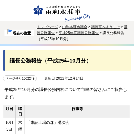
トップページ
>
由利本荘市議会
>
議長室へようこそ
>
議
長公務報告
>
平成25年度議長公務報告
> 議長公務報告
現在の位置
（平成25年10月分）
議長公務報告（平成25年10月分）
更新日 2022年12月14日
ページ番号1002249
平成25年10月分の議長公務内容について市民の皆さんにご報告し
ます。
月日
曜
行事等
日
10月
木
「東証上場の森」講演会
3日
曜