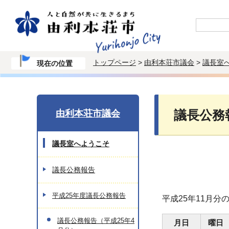
トップページ
>
由利本荘市議会
>
議長室
現在の位置
由利本荘市議会
議長公務
議長室へようこそ
議長公務報告
平成25年度議長公務報告
平成25年11月
議長公務報告（平成25年4
月日
曜日