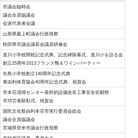
市議会臨時会
議会全員協議会
会派代表者会議
山形県最上町議会行政視察
秋田県市議会議長会議員研修会
道川小学校閉校記念式典、記念碑除幕式、道川小を語る会
創立25周年2013フランス鴨＆ワインパーティー
矢島小学校創立140周年記念式典
東由利体育協会40周年記念式典、祝賀会
市本荘清掃センター基幹的設備改良工事安全祈願祭
市功労者顕彰式、祝賀会
国民文化祭由利本荘市実行委員会総会
議会全員協議会
宮城県登米市議会行政視察