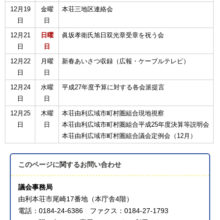
12月19
金曜
本荘三地区連絡会
日
日
12月21
日曜
眞坂孝衛氏旭日双光章受章を祝う会
日
日
12月22
月曜
新春あいさつ収録（広報・ケーブルテレビ）
日
日
12月24
水曜
平成27年度予算に対する各会派提言
日
日
12月25
木曜
本荘由利広域市町村圏組合現地視察
日
日
本荘由利広域市町村圏組合平成25年度決算等説明会
本荘由利広域市町村圏組合議会定例会（12月）
このページに関する
お問い合わせ
議会事務局
由利本荘市尾崎17番地（本庁舎4階）
電話：0184-24-6386 ファクス：0184-27-1793