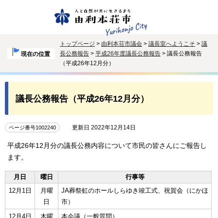
トップページ
>
由利本荘市議会
>
議長室へようこそ
>
議
長公務報告
>
平成26年度議長公務報告
> 議長公務報告
現在の位置
（平成26年12月分）
議長公務報告（平成26年12月分）
更新日 2022年12月14日
ページ番号1002240
平成26年12月分の議長公務内容について市民の皆さんにご報告し
ます。
月日
曜日
行事等
12月1日
月曜
JA葬祭虹のホールしらゆき竣工式、祝賀会（にかほ
日
市）
12月4日
木曜
本会議（一般質問）