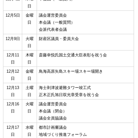
日
12月5日
金曜
議会運営委員会
日
本会議（一般質問）
会派代表者会議
12月9日
火曜
財産区議員・委員大会
日
12月11
木曜
斎藤幸悦氏国土交通大臣表彰を祝う会
日
日
12月12
金曜
鳥海高原矢島スキー場スキー場開き
日
日
12月13
土曜
海士剥津波避難タワー竣工式
日
日
正木正氏旭日双光章受章を祝う会
12月16
火曜
議会運営委員会
日
日
本会議（閉会）
議会全員協議会
12月17
水曜
都市計画審議会
日
日
地域づくり推進フォーラム