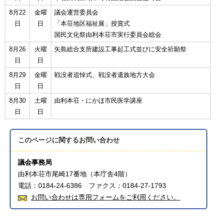
8月22
金曜
議会運営委員会
日
日
「本荘地区福祉展」授賞式
国民文化祭由利本荘市実行委員会総会
8月26
火曜
矢島総合支所建設工事起工式並びに安全祈願祭
日
日
8月29
金曜
戦没者追悼式、戦没者遺族地方大会
日
日
8月30
土曜
由利本荘・にかほ市民医学講座
日
日
このページに関する
お問い合わせ
議会事務局
由利本荘市尾崎17番地（本庁舎4階）
電話：0184-24-6386 ファクス：0184-27-1793
お問い合わせは専用フォームをご利用ください。