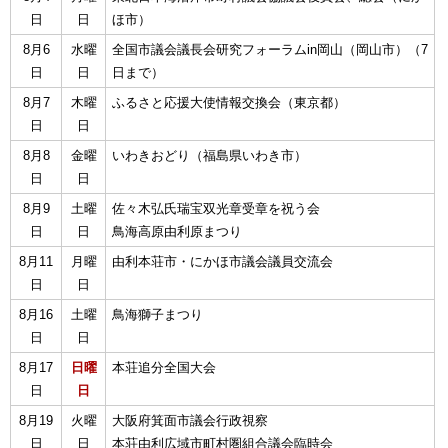
日
日
ほ市）
8月6
水曜
全国市議会議長会研究フォーラムin岡山（岡山市）（7
日
日
日まで）
8月7
木曜
ふるさと応援大使情報交換会（東京都）
日
日
8月8
金曜
いわきおどり（福島県いわき市）
日
日
8月9
土曜
佐々木弘氏瑞宝双光章受章を祝う会
日
日
鳥海高原由利原まつり
8月11
月曜
由利本荘市・にかほ市議会議員交流会
日
日
8月16
土曜
鳥海獅子まつり
日
日
8月17
日曜
本荘追分全国大会
日
日
8月19
火曜
大阪府箕面市議会行政視察
日
日
本荘由利広域市町村圏組合議会臨時会