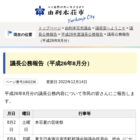
トップページ
>
由利本荘市議会
>
議長室へようこそ
>
議
長公務報告
>
平成26年度議長公務報告
> 議長公務報告
現在の位置
（平成26年8月分）
議長公務報告（平成26年8月分）
更新日 2022年12月14日
ページ番号1002236
平成26年8月分の議長公務内容について市民の皆さんにご報告しま
す。
月日
曜日
行事等
8月2
土曜
本荘夏の芸術祭
日
日
8月4
月曜
東北日本海沿岸市町村議会協議会役員会、総会（にか