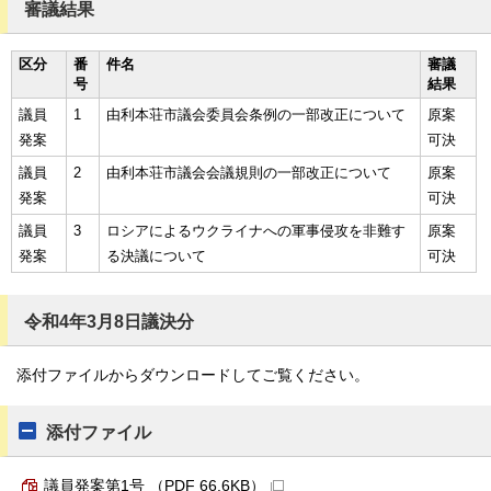
審議結果
区分
番
件名
審議
号
結果
議員
1
由利本荘市議会委員会条例の一部改正について
原案
発案
可決
議員
2
由利本荘市議会会議規則の一部改正について
原案
発案
可決
議員
3
ロシアによるウクライナへの軍事侵攻を非難す
原案
発案
る決議について
可決
令和4年3月8日議決分
添付ファイルからダウンロードしてご覧ください。
添付ファイル
議員発案第1号 （PDF 66.6KB）