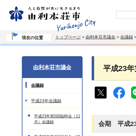
トップページ
>
由利本荘市議会
>
会議録
現在の位置
由利本荘市議会
平成23
会議録
平成23年会議録
平成23年第5回臨時会（11
月）会議録
会期 平成23