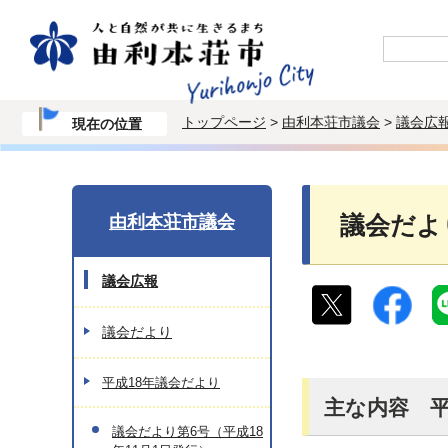
トップページ
>
由利本荘市議会
>
議会広
現在の位置
由利本荘市議会
議会だよ
議会広報
議会だより
平成18年議会だより
主な内容 平
議会だより第6号（平成18