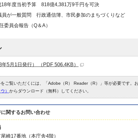
18年度当初予算 818億4,381万9千円を可決
5議員が一般質問 行政通信簿、市民参加のまちづくりなど
常任委員会報告（Q＆A）
ル
年5月1日発行） （PDF 506.4KB）
ルをご覧いただくには、「Adobe（R） Reader（R）」等が必要です
ドウ）
からダウンロード（無料）してください。
ジに関する
お問い合わせ
局
尾崎17番地（本庁舎4階）