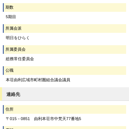
期数
5期目
所属会派
明日をひらく
所属委員会
総務常任委員会
公職
本荘由利広域市町村圏組合議会議員
連絡先
住所
〒015－0851 由利本荘市中梵天77番地5