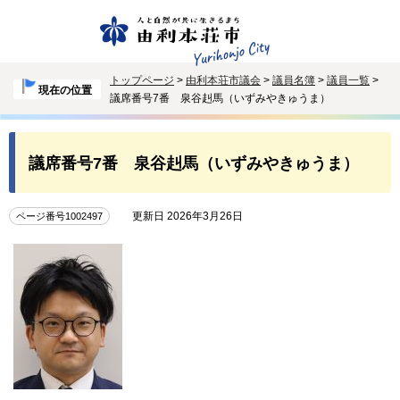
トップページ
>
由利本荘市議会
>
議員名簿
>
議員一覧
>
現在の位置
議席番号7番 泉谷赳馬（いずみやきゅうま）
議席番号7番 泉谷赳馬（いずみやきゅうま）
更新日 2026年3月26日
ページ番号1002497