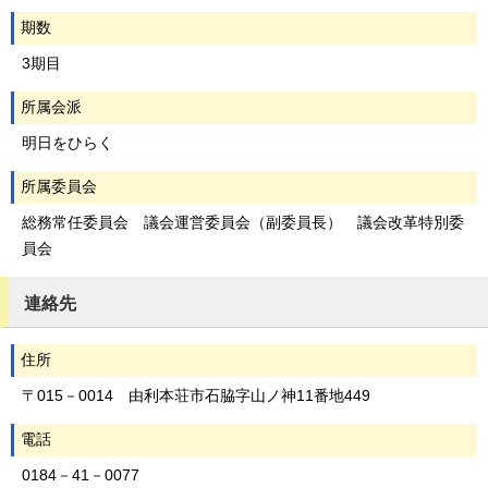
期数
3期目
所属会派
明日をひらく
所属委員会
総務常任委員会 議会運営委員会（副委員長） 議会改革特別委
員会
連絡先
住所
〒015－0014 由利本荘市石脇字山ノ神11番地449
電話
0184－41－0077