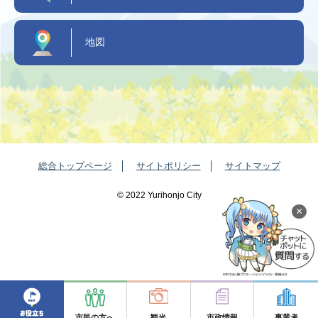
地図
総合トップページ
サイトポリシー
サイトマップ
©️ 2022 Yurihonjo City
×
市民の方へ
観光
市政情報
事業者