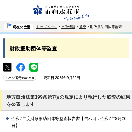
トップページ
>
市政情報
>
監査
> 財政援助団体等監査
現在の位置
財政援助団体等監査
更新日 2025年9月26日
ページ番号1004709
地方自治法第199条第7項の規定により執行した監査の結果
を公表します
令和7年度財政援助団体等監査報告書【告示日：令和7年9月26
日】