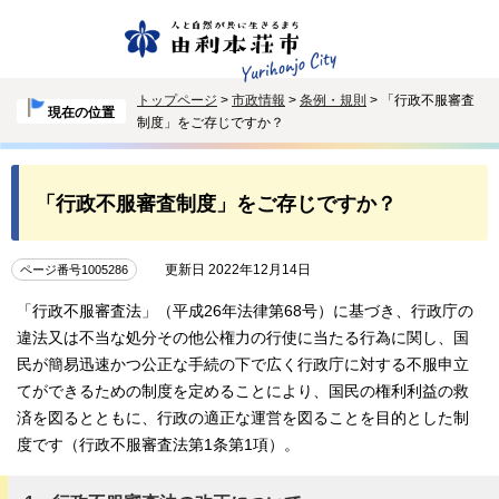
トップページ
>
市政情報
>
条例・規則
> 「行政不服審査
現在の位置
制度」をご存じですか？
「行政不服審査制度」をご存じですか？
更新日 2022年12月14日
ページ番号1005286
「行政不服審査法」（平成26年法律第68号）に基づき、行政庁の
違法又は不当な処分その他公権力の行使に当たる行為に関し、国
民が簡易迅速かつ公正な手続の下で広く行政庁に対する不服申立
てができるための制度を定めることにより、国民の権利利益の救
済を図るとともに、行政の適正な運営を図ることを目的とした制
度です（行政不服審査法第1条第1項）。