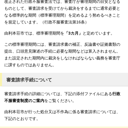
改正された行政不服審査法では、審査庁が審理期間の目安となる
ものとして、審査請求を受けてから裁決をするまでに通常必要と
なる標準的な期間（標準審理期間）を定めるよう努めるべきこと
を規定しています。（行政不服審査法第16条）
由利本荘市では、標準審理期間を
「3カ月」
と定めています。
この標準審理期間には、審査請求書の補正、反論書や証拠書類の
提出、口頭意見陳述の手続に必要な期間などは算入されません。
また設定された期間内に裁決をしなければならない義務を審査庁
に課すものではありません。
審査請求手続について
審査請求手続の詳細については、下記の添付ファイルにある
行政
不服審査制度のご案内
をご覧ください。
由利本荘市が行った処分又は不作為に係る審査請求については、
下記のとおりです。