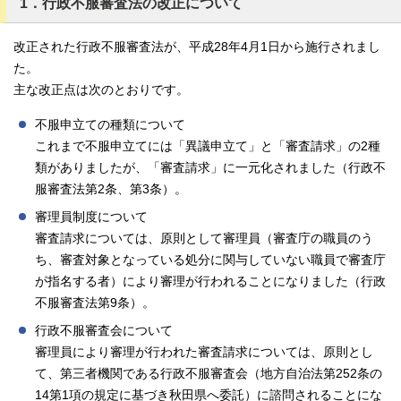
1．行政不服審査法の改正について
改正された行政不服審査法が、平成28年4月1日から施行されまし
た。
主な改正点は次のとおりです。
不服申立ての種類について
これまで不服申立てには「異議申立て」と「審査請求」の2種
類がありましたが、「審査請求」に一元化されました（行政不
服審査法第2条、第3条）。
審理員制度について
審査請求については、原則として審理員（審査庁の職員のう
ち、審査対象となっている処分に関与していない職員で審査庁
が指名する者）により審理が行われることになりました（行政
不服審査法第9条）。
行政不服審査会について
審理員により審理が行われた審査請求については、原則とし
て、第三者機関である行政不服審査会（地方自治法第252条の
14第1項の規定に基づき秋田県へ委託）に諮問されることにな