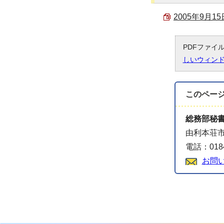
2005年9月15
PDFファイ
しいウィン
このペー
総務部秘
由利本荘市
電話：0184
お問