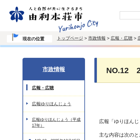
トップページ
>
市政情報
>
広報・広聴
>
現在の位置
市政情報
NO.12 
広報・広聴
広報ゆりほんじょう
広報ゆりほんじょう（平成
広報「ゆりほんじ
17年）
主な内容は次のと