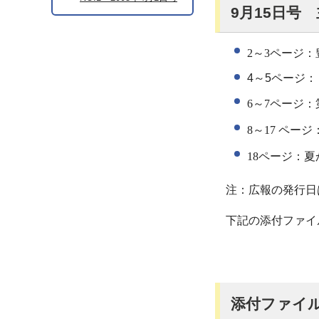
9月15日号
2
～3
ページ：
4～5ページ
6～7
ページ：
8～17 ページ
18
ページ：夏
注：広報の発行日
下記の添付ファイ
添付ファイ