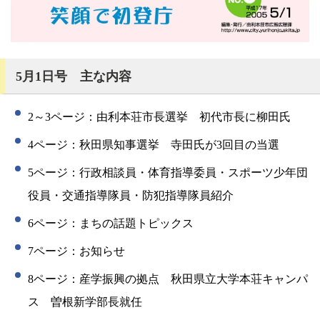
5月1日号 主な内容
2
～3
ページ：由利本荘市長選挙 初代市長に柳田氏
4
ページ：秋田県知事選挙 寺田氏が3回目の当選
5ページ
：行政相談員・体育指導委員・スポーツ少年団
役員・交通指導隊員・防犯指導隊員紹介
6ページ
：まちの話題トピックス
7
ページ：お知らせ
8
ページ：
産学振興の拠点 秋田県立大学本荘キャンパ
ス 曽根新学部長就任