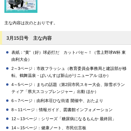
主な内容は次のとおりです。
3月15日号 主な内容
表紙：“黄”（好）球必打だ カットバセ～！（雪上野球W杯 東
由利大会）
2～3ページ：市政フラッシュ（教育委員会事務局と建設部が移
転、鶴舞温泉・ぱいんすぱ新山がリニューアル ほか）
4～5ページ：まちの話題（第2回市民スキー大会、除雪ボラン
ティア「県大スコップレンジャー」出動 ほか）
6～7ページ：由利本荘ひな街道 開催中、おたより
8～11ページ：情報ガイド、図書館インフォメーション
12～13ページ：シリーズ「糖尿病になるもんか 最終回」
14～15ページ：健康ノート、市民伝言板