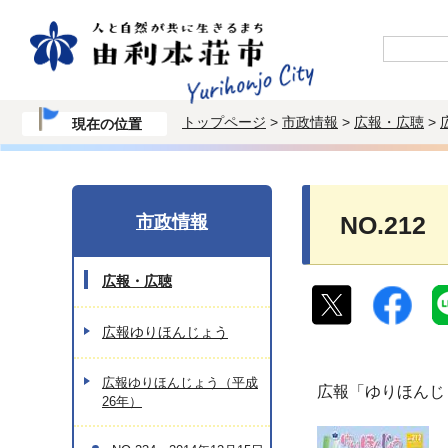
トップページ
>
市政情報
>
広報・広聴
>
現在の位置
市政情報
NO.212
広報・広聴
広報ゆりほんじょう
広報ゆりほんじょう（平成
広報「ゆりほんじ
26年）