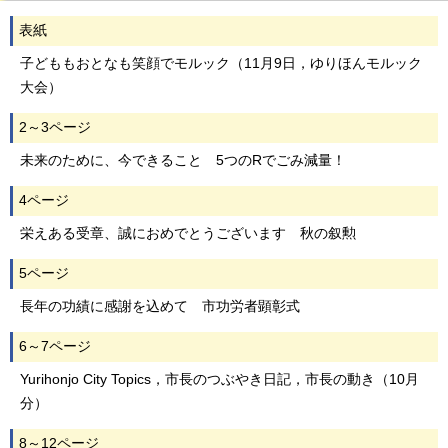
表紙
子どももおとなも笑顔でモルック（11月9日，ゆりほんモルック
大会）
2～3ページ
未来のために、今できること 5つのRでごみ減量！
4ページ
栄えある受章、誠におめでとうございます 秋の叙勲
5ページ
長年の功績に感謝を込めて 市功労者顕彰式
6～7ページ
Yurihonjo City Topics，市長のつぶやき日記，市長の動き（10月
分）
8～12ページ