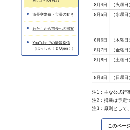
月3日～8月9日）
8月4日
（火曜日
8月5日
（水曜日
市長交際費・市長の動き
わたしから市長への提案
8月6日
（木曜日
YouTubeでの情報発信
（はっしん！＆Open！）
8月7日
（金曜日
8月8日
（土曜日
8月9日
（日曜日
注1：主な公式行
注2：掲載は予定
注3：原則として
このペー