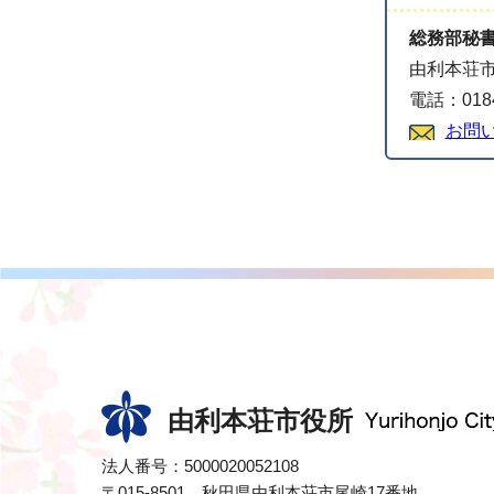
総務部秘
由利本荘市
電話：0184
お問
由利本荘市役所
法人番号：5000020052108
〒015-8501 秋田県由利本荘市尾崎17番地