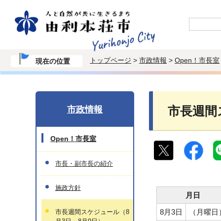
トップページ
>
市政情報
>
Open！市長室
現在の位置
市政情報
市長週間
Open！市長室
市長・副市長の紹介
施政方針
月日
8月3日
（月曜日
市長週間スケジュール（8